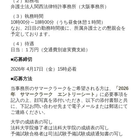
（２）勤務地
弁護士法人関西法律特許事務所（大阪事務所）
（３）執務時間
10時00分～18時00分（うち昼食休憩１時間）
なお、2日目の勤務時間後に、所属弁護士との懇親会を
予定しております。
（４）待遇
日当：１万円（交通費別途実費支給）
■応募締切
2026年 4月17日（金）15時必着
■応募方法
当事務所のサマークラークをご希望される方は、
「2026
年 サマークラーク エントリーシート」
に必要事項を
記入の上、顔写真を添付いただき、以下の添付書類と共
に、下記お問い合わせ先まで電子メールまたは郵送にて
ご連絡ください。
大学の成績表の写し
法科大学院修了者は法科大学院の成績表の写し
予備試験合格者は司法試験予備試験成績通知書の写し