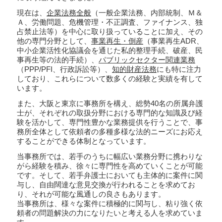
現在は、
企業法務全般
（一般企業法務、内部統制、Ｍ＆
Ａ、労働問題、危機管理・不正調査、ファイナンス、独
占禁止法等）を中心に取り扱っていることに加え、その
他の専門分野として、
事業再生・倒産
（事業再生ADR、
中小企業活性化協議会を通じた私的整理手続、破産、民
事再生等の法的手続）、
パブリックセクター関連業務
（PPP/PFI、行政訴訟等）、
知的財産法務
にも特に注力
しており、これらについて数多くの経験と実績を有して
います。
また、大阪と東京に事務所を構え、総勢40名の所属弁護
士が、それぞれの取扱分野における専門的な知識及び経
験を活かして、専門性豊かな業務提供を行うことで、事
務所全体として依頼者の多種多様な法的ニーズにお応え
することができる体制となっています。
当事務所では、若手のうちに幅広い業務分野に携わりな
がら経験を積み、徐々に専門性を高めていくことが可能
です。そして、若手弁護士においても主体的に案件に関
与し、自由闊達な意見交換が行われることを求めてお
り、それが可能な風通しの良さもあります。
当事務所は、様々な案件に積極的に関与し、粘り強く依
頼者の問題解決の力になりたいと考える人を求めていま